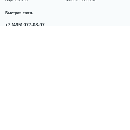
Быстрая связь
+7 (495) 077-08-97
звоните с 10:00 до 17:00
sales@centropart.ru
пишите по всем вопросам
Мы принимаем оплату
Политика компании в отношении
обработки персональных данных
2026 год. CentroPart.Ru — Запчасти и