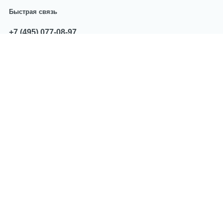
Быстрая связь
+7 (495) 077-08-97
звоните с 10:00 до 17:00
sales@centropart.ru
пишите по всем вопросам
Мы принимаем оплату
Политика компании в отношении
обработки персональных данных
2026 год. CentroPart.Ru — Запчасти и
аксессуары для бытовой техники. Все права