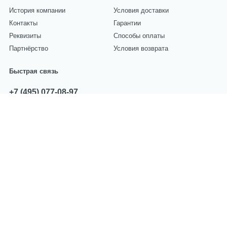
История компании
Условия доставки
Контакты
Гарантии
Реквизиты
Способы оплаты
Партнёрство
Условия возврата
Быстрая связь
+7 (495) 077-08-97
звоните с 10:00 до 17:00
sales@centropart.ru
пишите по всем вопросам
Мы принимаем оплату
Политика компании в отношении
обработки персональных данных