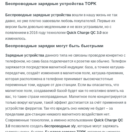
Беспроводные зарядные устройства TOPK
Беспроводные зарядные устройства
вошли в нашу жизнь не так
давно, но уже плотно завоевали любовь покупателей. Первые их
версии были довольно медленными и не всех устраивали, но с
появлением в 2016 году технологии
Quick Charge QC 3.0
все
изменилось.
Беспроводные зарядки могут быть быстрыми
Зарядные устройства
данного типа не связаны проводом конкретно с
телефоном, но сама база подключается к розетке как обычно. Телефон
заряжается посредством магнитной индукции: база, а точнее катушка-
передатчик, создаёт изменения в магнитном поле, катушка-приемник,
которая расположена в телефоне принимает высокочастотные
переменные токи, идущие от док-станции. Если вы опасаетесь, что
магнитное поле, создаваемой базой будет как-то негативно влиять на
вас, то такие страхи неоправданные. Магнитное поле концентрируется
только вокруг катушки, такой эффект достигается за счёт применения в
устройстве ферритов. Так что вредить оно никому не будет – за
пределами док-станции никакого магнитного воздействия нет.
Современные технологии, а именно использование
Quick Charge QC
3.0
позволило создать
беспроводные з/у
, которые могут заряжать