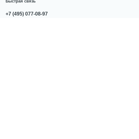
Быстрая связь
+7 (495) 077-08-97
звоните с 10:00 до 17:00
sales@centropart.ru
пишите по всем вопросам
Мы принимаем оплату
Политика компании в отношении
обработки персональных данных
2026 год. CentroPart.Ru — Запчасти и
аксессуары для бытовой техники. Все права
защищены.